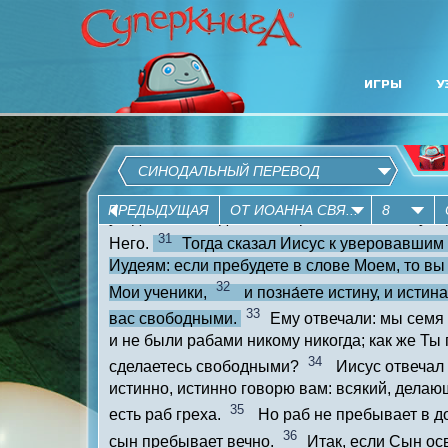
ИГРЫ
У