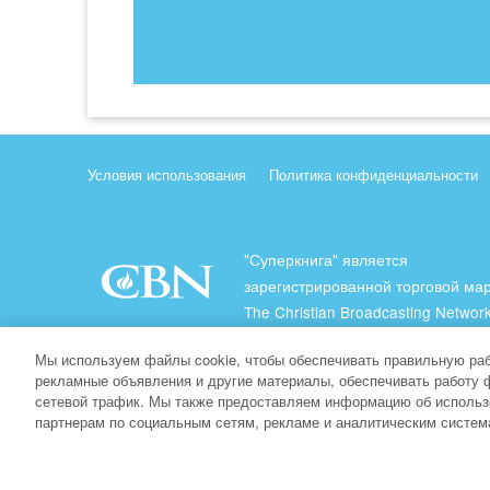
Условия использования
Политика конфиденциальности
"Суперкнига" является
зарегистрированной торговой ма
The Christian Broadcasting Network
(Христианская Вещательная Сеть
Мы используем файлы cookie, чтобы обеспечивать правильную раб
Все права защищены.
рекламные объявления и другие материалы, обеспечивать работу 
сетевой трафик. Мы также предоставляем информацию об использ
About CBN
партнерам по социальным сетям, рекламе и аналитическим систем
© Copyright 2026 The Christian Broadcasting Network.