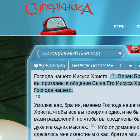
ИГРЫ
У