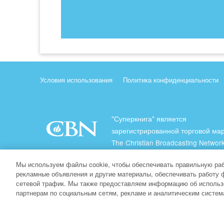
Условия использования
Политика конфиденциальности
"Суперкнига" является
зарегистрированной торговой ма
The Christian Broadcasting Network
(Христианская Вещательная Сеть
Мы используем файлы cookie, чтобы обеспечивать правильную раб
Все права защищены.
рекламные объявления и другие материалы, обеспечивать работу 
сетевой трафик. Мы также предоставляем информацию об использ
About CBN
партнерам по социальным сетям, рекламе и аналитическим систем
© Copyright 2026 The Christian Broadcasting Network.