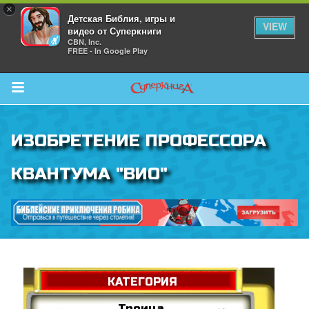
×
Детская Библия, игры и
VIEW
видео от Суперкниги
CBN, Inc.
FREE - In Google Play
Return to Content
ИЗОБРЕТЕНИЕ ПРОФЕССОРА
 больше
КВАНТУМА "ВИО"
и
я
">
КАТЕГОРИЯ