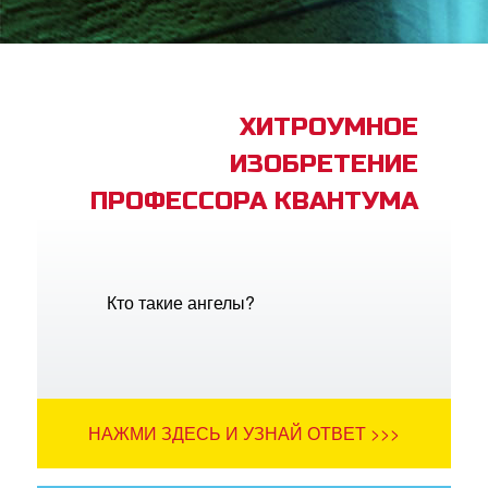
book Bible App
трация
ХИТРОУМНОЕ
ИЗОБРЕТЕНИЕ
ить язык
ПРОФЕССОРА КВАНТУМА
Кто такие ангелы?
НАЖМИ ЗДЕСЬ И УЗНАЙ ОТВЕТ >>>