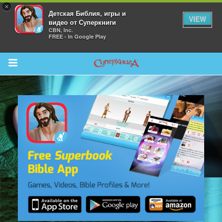
×
Детская Библия, игры и
VIEW
видео от Суперкниги
CBN, Inc.
FREE - In Google Play
Return to Content
 больше
и
я