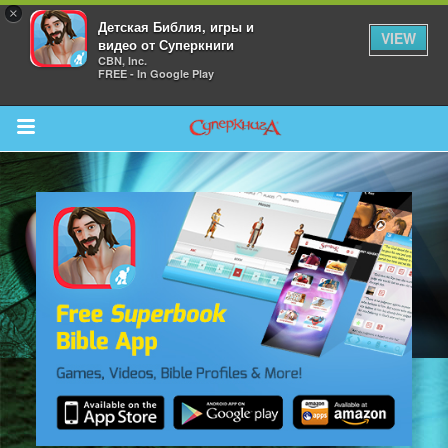
×
Детская Библия, игры и
VIEW
видео от Суперкниги
CBN, Inc.
FREE - In Google Play
Return to Content
 больше
и
я