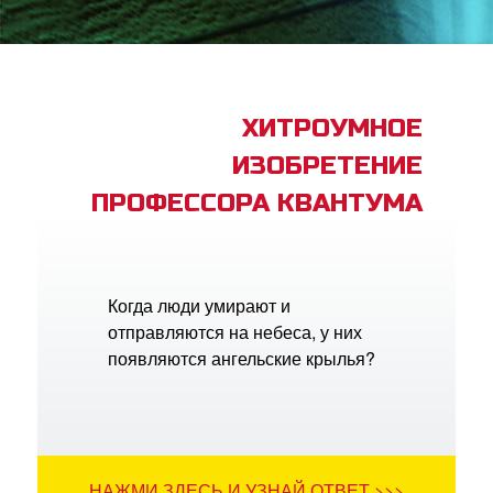
book Bible App
трация
ХИТРОУМНОЕ
ИЗОБРЕТЕНИЕ
ить язык
ПРОФЕССОРА КВАНТУМА
Когда люди умирают и
отправляются на небеса, у них
появляются ангельские крылья?
НАЖМИ ЗДЕСЬ И УЗНАЙ ОТВЕТ >>>