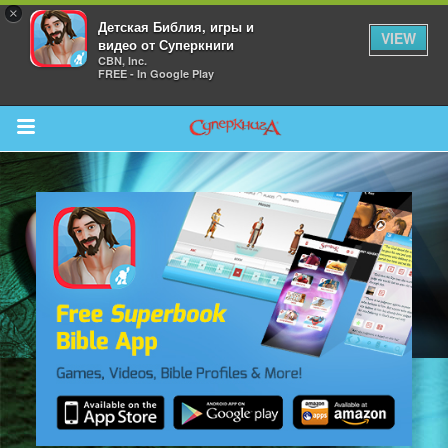
×
Детская Библия, игры и
VIEW
видео от Суперкниги
CBN, Inc.
FREE - In Google Play
Return to Content
 больше
и
я