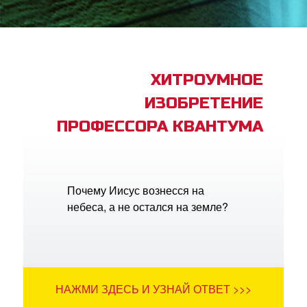
book Bible App
трация
ХИТРОУМНОЕ
ИЗОБРЕТЕНИЕ
ить язык
ПРОФЕССОРА КВАНТУМА
Почему Иисус вознесся на
небеса, а не остался на земле?
НАЖМИ ЗДЕСЬ И УЗНАЙ ОТВЕТ >>>