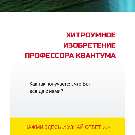
book Bible App
трация
ХИТРОУМНОЕ
ИЗОБРЕТЕНИЕ
ить язык
ПРОФЕССОРА КВАНТУМА
Как так получается, что Бог
всегда с нами?
НАЖМИ ЗДЕСЬ И УЗНАЙ ОТВЕТ >>>