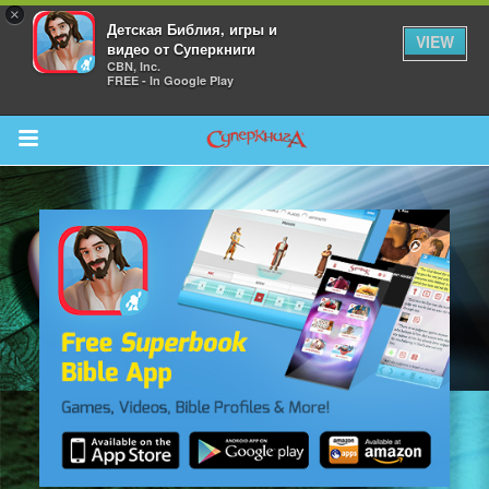
×
Детская Библия, игры и
VIEW
видео от Суперкниги
CBN, Inc.
FREE - In Google Play
Return to Content
 больше
и
я