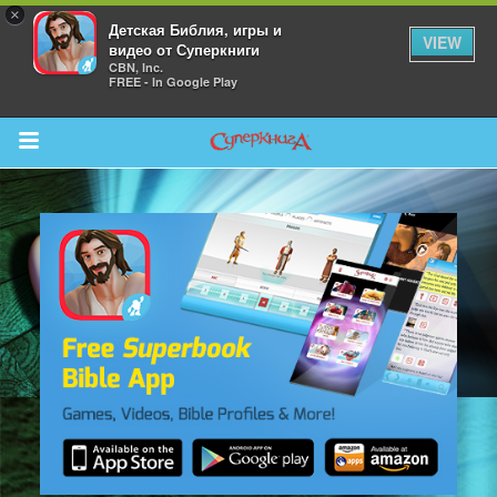
×
Детская Библия, игры и
VIEW
видео от Суперкниги
CBN, Inc.
FREE - In Google Play
Return to Content
 больше
и
я