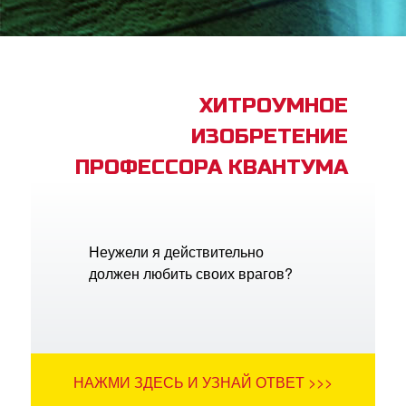
book Bible App
трация
ХИТРОУМНОЕ
ИЗОБРЕТЕНИЕ
ить язык
ПРОФЕССОРА КВАНТУМА
Неужели я действительно
должен любить своих врагов?
НАЖМИ ЗДЕСЬ И УЗНАЙ ОТВЕТ >>>