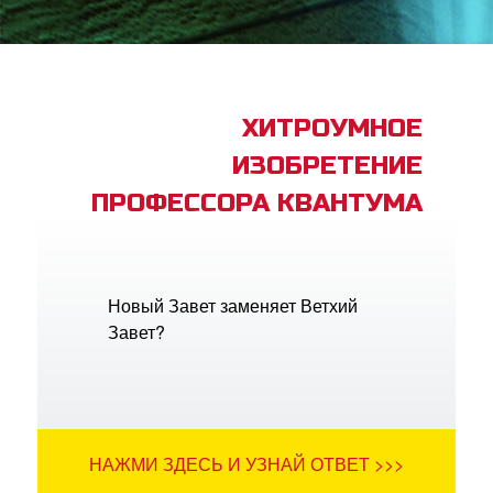
book Bible App
трация
ХИТРОУМНОЕ
ИЗОБРЕТЕНИЕ
ить язык
ПРОФЕССОРА КВАНТУМА
Новый Завет заменяет Ветхий
Завет?
НАЖМИ ЗДЕСЬ И УЗНАЙ ОТВЕТ >>>