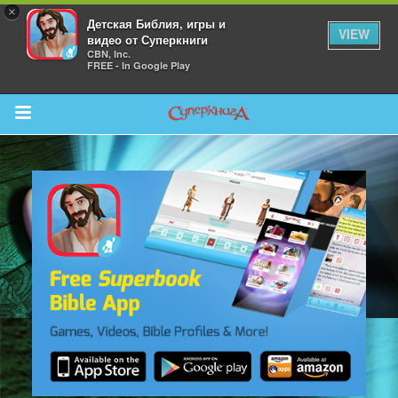
×
Детская Библия, игры и
VIEW
видео от Суперкниги
CBN, Inc.
FREE - In Google Play
Return to Content
 больше
и
я