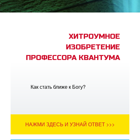
book Bible App
трация
ХИТРОУМНОЕ
ИЗОБРЕТЕНИЕ
ить язык
ПРОФЕССОРА КВАНТУМА
Как стать ближе к Богу?
НАЖМИ ЗДЕСЬ И УЗНАЙ ОТВЕТ >>>