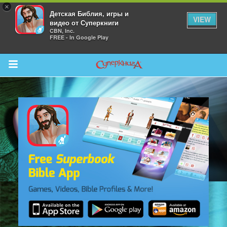
×
Детская Библия, игры и
VIEW
видео от Суперкниги
CBN, Inc.
FREE - In Google Play
Return to Content
 больше
и
я