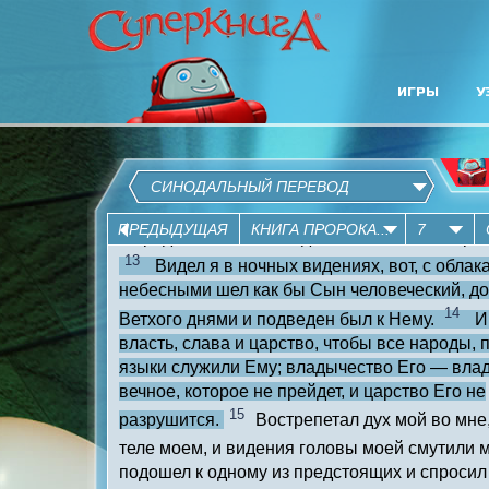
ИГРЫ
У