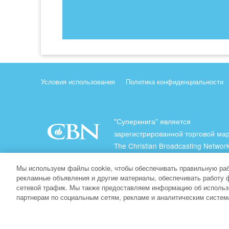
Условия использования
Политика конфиденциальности
"Суперкнига" является
зарегистрированной торговой ма
The Christian Broadcasting Network
(Христианская Вещательная Сеть
Мы используем файлы cookie, чтобы обеспечивать правильную раб
Все права защищены.
рекламные объявления и другие материалы, обеспечивать работу 
сетевой трафик. Мы также предоставляем информацию об использ
About CBN
партнерам по социальным сетям, рекламе и аналитическим систем
© Copyright 2026 The Christian Broadcasting Network.