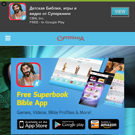
×
Детская Библия, игры и
VIEW
видео от Суперкниги
CBN, Inc.
FREE - In Google Play
Return to Content
 больше
и
я