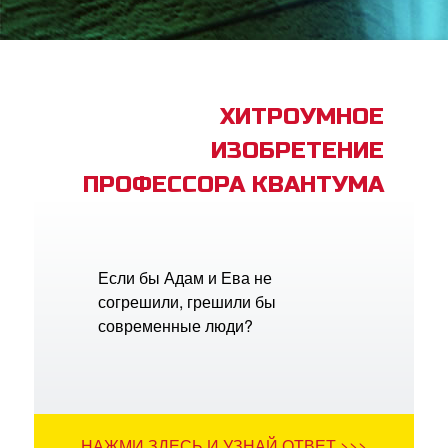
book Bible App
трация
ХИТРОУМНОЕ
ИЗОБРЕТЕНИЕ
ить язык
ПРОФЕССОРА КВАНТУМА
Если бы Адам и Ева не
согрешили, грешили бы
современные люди?
НАЖМИ ЗДЕСЬ И УЗНАЙ ОТВЕТ >>>