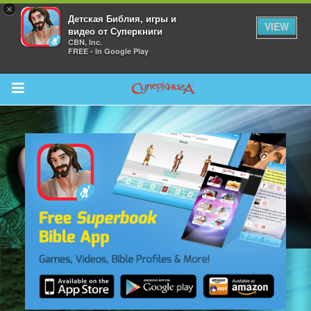
×
Детская Библия, игры и
VIEW
видео от Суперкниги
CBN, Inc.
FREE - In Google Play
Return to Content
 больше
и
я