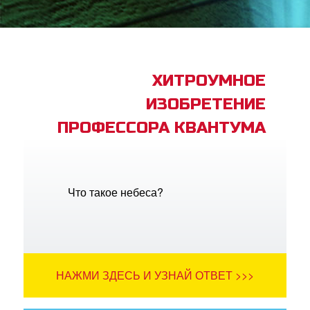
book Bible App
трация
ХИТРОУМНОЕ
ИЗОБРЕТЕНИЕ
ить язык
ПРОФЕССОРА КВАНТУМА
Что такое небеса?
НАЖМИ ЗДЕСЬ И УЗНАЙ ОТВЕТ >>>