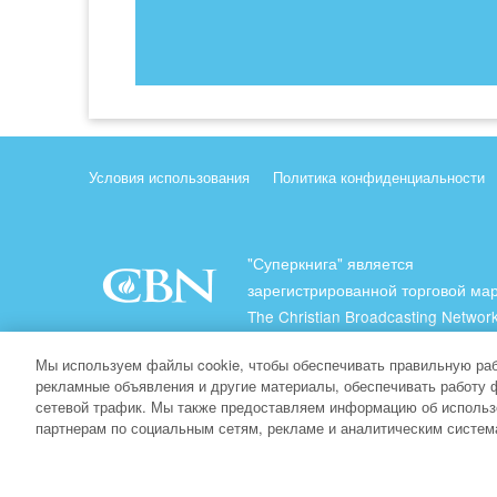
Условия использования
Политика конфиденциальности
"Суперкнига" является
зарегистрированной торговой ма
The Christian Broadcasting Network
(Христианская Вещательная Сеть
Мы используем файлы cookie, чтобы обеспечивать правильную раб
Все права защищены.
рекламные объявления и другие материалы, обеспечивать работу 
сетевой трафик. Мы также предоставляем информацию об использ
About CBN
партнерам по социальным сетям, рекламе и аналитическим систем
© Copyright 2026 The Christian Broadcasting Network.