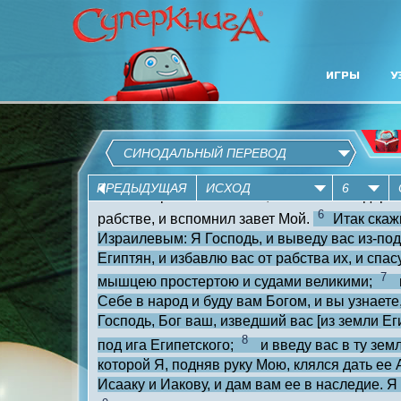
ИГРЫ
У