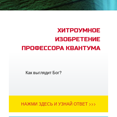
book Bible App
трация
ХИТРОУМНОЕ
ИЗОБРЕТЕНИЕ
ить язык
ПРОФЕССОРА КВАНТУМА
Как выглядит Бог?
НАЖМИ ЗДЕСЬ И УЗНАЙ ОТВЕТ >>>