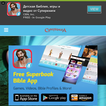
×
Детская Библия, игры и
VIEW
видео от Суперкниги
CBN, Inc.
FREE - In Google Play
Return to Content
 больше
и
я