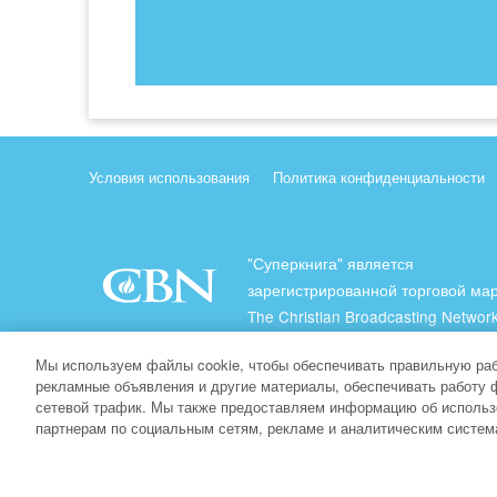
Условия использования
Политика конфиденциальности
"Суперкнига" является
зарегистрированной торговой ма
The Christian Broadcasting Network
(Христианская Вещательная Сеть
Мы используем файлы cookie, чтобы обеспечивать правильную раб
Все права защищены.
рекламные объявления и другие материалы, обеспечивать работу 
сетевой трафик. Мы также предоставляем информацию об использ
About CBN
партнерам по социальным сетям, рекламе и аналитическим систем
© Copyright 2026 The Christian Broadcasting Network.