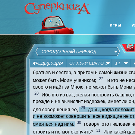
ИГРЫ
У