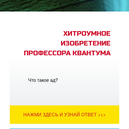
book Bible App
трация
ХИТРОУМНОЕ
ИЗОБРЕТЕНИЕ
ить язык
ПРОФЕССОРА КВАНТУМА
Что такое ад?
НАЖМИ ЗДЕСЬ И УЗНАЙ ОТВЕТ >>>