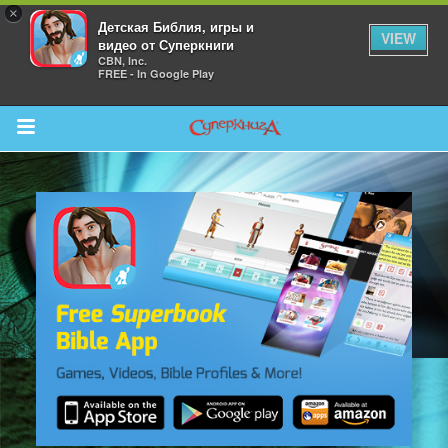
×
Детская Библия, игры и
VIEW
видео от Суперкниги
CBN, Inc.
FREE - In Google Play
Return to Content
 больше
и
я