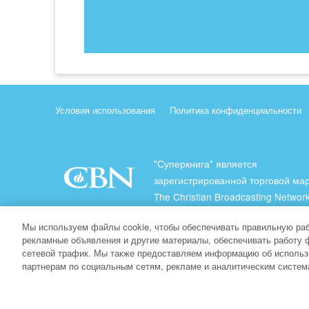
Условия использования
Политика конфиденциальности
"Суперкнига" является
зарегистрированной торговой ма
The Christian Broadcasting Network
(Христианская Вещательная Сеть
Мы используем файлы cookie, чтобы обеспечивать правильную раб
Все права защищены.
рекламные объявления и другие материалы, обеспечивать работу 
сетевой трафик. Мы также предоставляем информацию об использ
About CBN
партнерам по социальным сетям, рекламе и аналитическим систем
© Copyright 2026 The Christian Broadcasting Network.