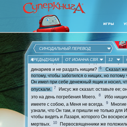
ИГРЫ
У