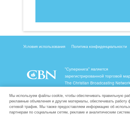
Условия использования
Политика конфиденциальности
"Суперкнига" является
зарегистрированной торговой ма
The Christian Broadcasting Network
(Христианская Вещательная Сеть
Мы используем файлы cookie, чтобы обеспечивать правильную раб
Все права защищены.
рекламные объявления и другие материалы, обеспечивать работу 
сетевой трафик. Мы также предоставляем информацию об использ
About CBN
партнерам по социальным сетям, рекламе и аналитическим систем
© Copyright 2026 The Christian Broadcasting Network.