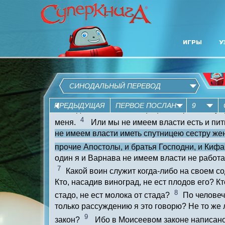
ИГРЫ
У