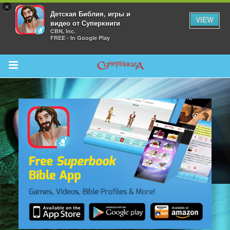
×
Детская Библия, игры и
VIEW
видео от Суперкниги
CBN, Inc.
FREE - In Google Play
Return to Content
 больше
и
я