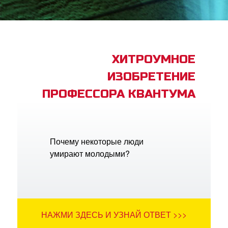
book Bible App
трация
ХИТРОУМНОЕ
ИЗОБРЕТЕНИЕ
ить язык
ПРОФЕССОРА КВАНТУМА
Почему некоторые люди
умирают молодыми?
НАЖМИ ЗДЕСЬ И УЗНАЙ ОТВЕТ >>>