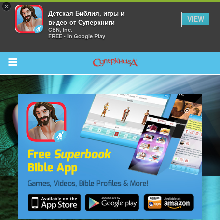
×
Детская Библия, игры и
VIEW
видео от Суперкниги
CBN, Inc.
FREE - In Google Play
Return to Content
 больше
и
я