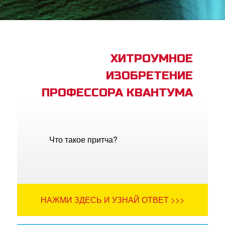
book Bible App
трация
ХИТРОУМНОЕ
ИЗОБРЕТЕНИЕ
ить язык
ПРОФЕССОРА КВАНТУМА
Что такое притча?
НАЖМИ ЗДЕСЬ И УЗНАЙ ОТВЕТ >>>