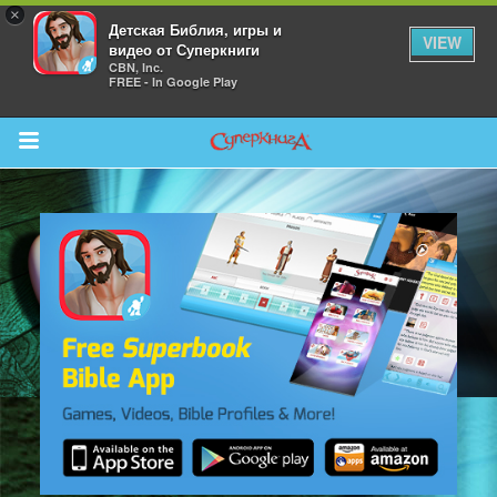
×
Детская Библия, игры и
VIEW
видео от Суперкниги
CBN, Inc.
FREE - In Google Play
Return to Content
 больше
и
я