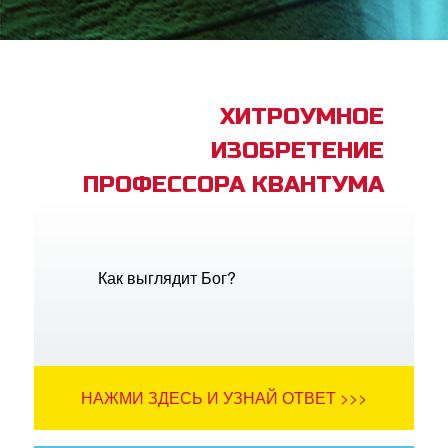
book Bible App
трация
ХИТРОУМНОЕ
ИЗОБРЕТЕНИЕ
ить язык
ПРОФЕССОРА КВАНТУМА
Как выглядит Бог?
НАЖМИ ЗДЕСЬ И УЗНАЙ ОТВЕТ >>>