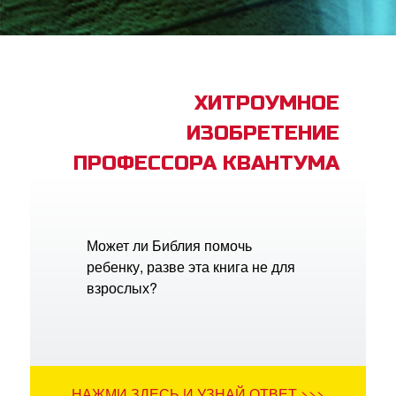
book Bible App
трация
ХИТРОУМНОЕ
ИЗОБРЕТЕНИЕ
ить язык
ПРОФЕССОРА КВАНТУМА
Может ли Библия помочь
ребенку, разве эта книга не для
взрослых?
НАЖМИ ЗДЕСЬ И УЗНАЙ ОТВЕТ >>>