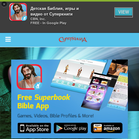
×
Детская Библия, игры и
VIEW
видео от Суперкниги
CBN, Inc.
FREE - In Google Play
Return to Content
 больше
и
я