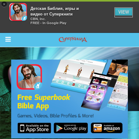
×
Детская Библия, игры и
VIEW
видео от Суперкниги
CBN, Inc.
FREE - In Google Play
Return to Content
 больше
и
я