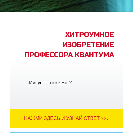
book Bible App
трация
ХИТРОУМНОЕ
ИЗОБРЕТЕНИЕ
ить язык
ПРОФЕССОРА КВАНТУМА
Иисус — тоже Бог?
НАЖМИ ЗДЕСЬ И УЗНАЙ ОТВЕТ >>>