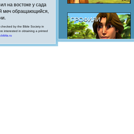
ил на востоке у сада
й меч обращающийся,
ни.
ПРОФИЛИ
y checked by the Bible Society in
e interested in obtaining a printed
biblia.ru