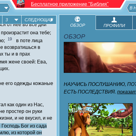
Бесплатное приложение "Библия"
за то, что ты послушал
В 
, о котором Я
 него, проклята земля
3
СЛЕДУЮЩАЯ
ся от нее во все дни
ОБЗОР
ПРОФИЛИ
 произрастит она тебе;
ОБЗОР
19
ою;
в поте лица
не возвратишься в
ах ты и в прах
имя жене своей: Ева,
щих.
ене его одежды кожаные
НАУЧИСЬ ПОСЛУШАНИЮ, ПОТ
ЕСТЬ ПОСЛЕДСТВИЯ.
показа
тал как один из Нас,
ВИДЕО
 не простер он руки
изни, и не вкусил, и не
 Господь Бог из сада
млю, из которой он