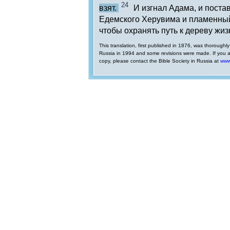
24
взят.
И изгнал Адама, и постав
Едемского Херувима и пламенны
чтобы охранять путь к дереву жиз
This translation, first published in 1876, was thoroughl
Russia in 1994 and some revisions were made. If you ar
copy, please contact the Bible Society in Russia at
www.