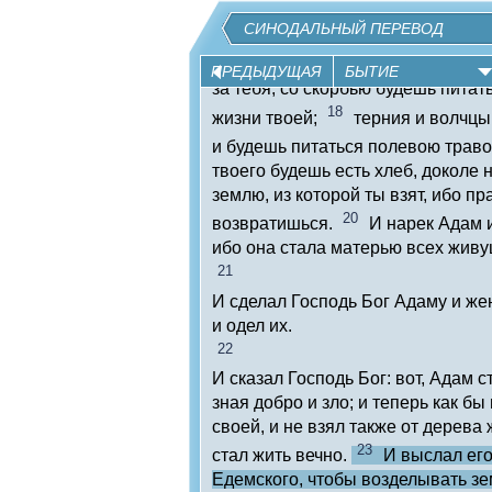
17
над тобою.
Адаму же сказал: 
СИНОДАЛЬНЫЙ ПЕРЕВОД
голоса жены твоей и ел от дерева
заповедал тебе, сказав: не ешь от
ПРЕДЫДУЩАЯ
БЫТИЕ
за тебя; со скорбью будешь питать
18
жизни твоей;
терния и волчцы
и будешь питаться полевою трав
твоего будешь есть хлеб, доколе 
землю, из которой ты взят, ибо пр
20
возвратишься.
И нарек Адам 
ибо она стала матерью всех живу
21
И сделал Господь Бог Адаму и ж
и одел их.
22
И сказал Господь Бог: вот, Адам с
зная добро и зло; и теперь как бы
своей, и не взял также от дерева ж
23
стал жить вечно.
И выслал его
Едемского, чтобы возделывать зе