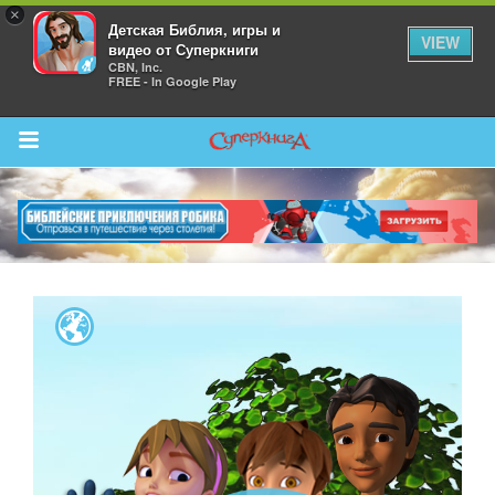
×
Детская Библия, игры и
VIEW
видео от Суперкниги
CBN, Inc.
FREE - In Google Play
Return to Content
 больше
и
я