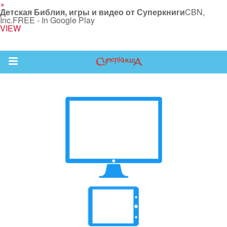
×
Детская Библия, игры и видео от Суперкниги
CBN,
Inc.
FREE - In Google Play
VIEW
Return to Content
 больше
и
я