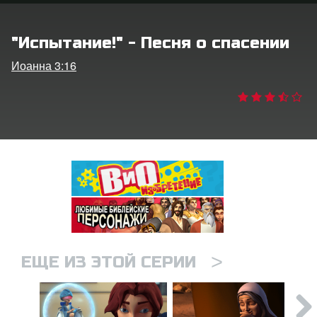
ить язык
"Испытание!" - Песня о спасении
Иоанна 3:16
>
ЕЩЕ ИЗ ЭТОЙ СЕРИИ