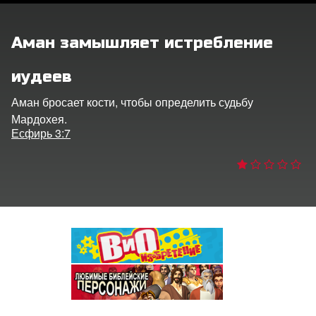
ить язык
Аман замышляет истребление
иудеев
Аман бросает кости, чтобы определить судьбу
Мардохея.
Есфирь 3:7