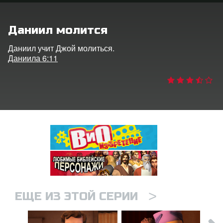
ить язык
Даниил молится
Даниил учит Джой молиться.
Даниила 6:11
>
ЕЩЕ ИЗ ЭТОЙ СЕРИИ