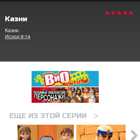
ить язык
Казни
Казни.
Исход 9:14
>
ЕЩЕ ИЗ ЭТОЙ СЕРИИ