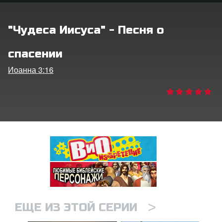
ить язык
"Чудеса Иисуса" - Песня о
спасении
Иоанна 3:16
>
ЕЩЕ ИЗ ЭТОЙ СЕРИИ