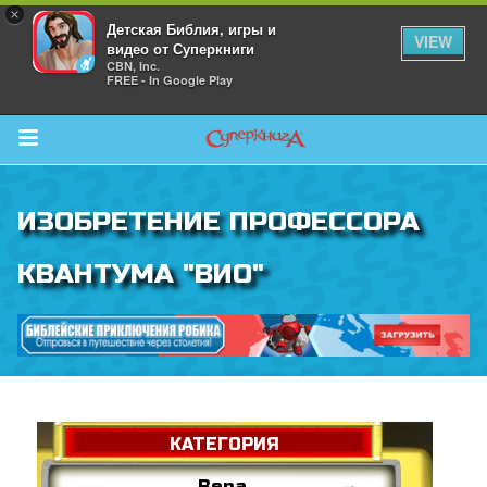
×
Детская Библия, игры и
VIEW
видео от Суперкниги
CBN, Inc.
FREE - In Google Play
Return to Content
ИЗОБРЕТЕНИЕ ПРОФЕССОРА
 больше
КВАНТУМА "ВИО"
и
я
">
КАТЕГОРИЯ