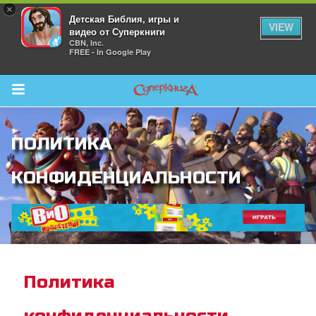
×
Детская Библия, игры и
VIEW
видео от Суперкниги
CBN, Inc.
FREE - In Google Play
Return to Content
ПОЛИТИКА
 больше
КОНФИДЕНЦИАЛЬНОСТИ
и
я
Политика