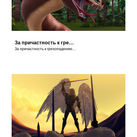
За причастность к грехопадению змей был проклят ползать на животе.Проклятие змея в Едемском Саду.Проклятие змея в Едемском Саду.
За причастность к грехопадению змей был проклят ползать на животе.Проклятие змея в Едемском Саду.Проклятие змея в Едемском Саду.