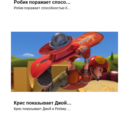
Робик поражает способностью быстро переодеться и превращается в пастуха.
Робик поражает способностью быстро переодеться и превращается в пастуха.
Крис показывает Джой и Робику умопомрачительные трюки на скейтборде.
Крис показывает Джой и Робику умопомрачительные трюки на скейтборде.