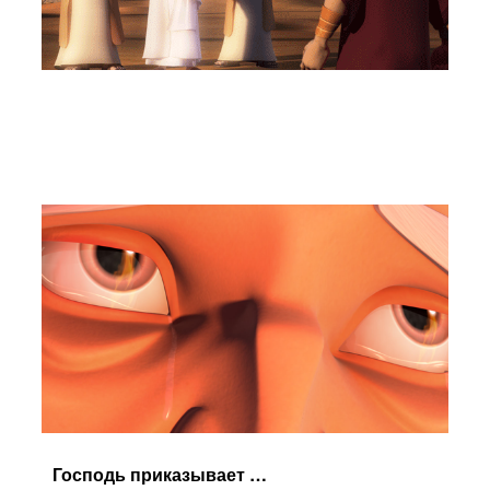
Господь приказывает Аврааму не трогать Исаака.