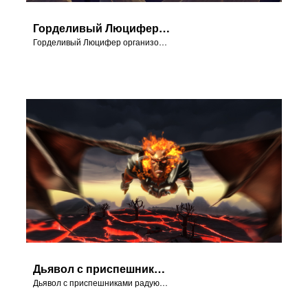
Горделивый Люцифер организовывает восстание на небесах.
Горделивый Люцифер организовывает восстание на небесах.
Дьявол с приспешниками радуются грехопадению Адама и Евы в Едеме.
Дьявол с приспешниками радуются грехопадению Адама и Евы в Едеме.