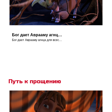
Бог дает Аврааму агнца для всесожжения.
Бог дает Аврааму агнца для всесожжения.
Путь к прощению