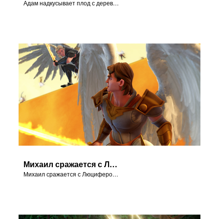
Адам надкусывает плод с дерева познания добра и зла.Адам вкушает плод от Дерева познания добра и зла.
Михаил сражается с Люцифером во время восстания на небе.
Михаил сражается с Люцифером во время восстания на небе.