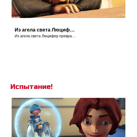
Из агела света Люцифер превращается в дьявола.
Из агела света Люцифер превращается в дьявола.
Испытание!