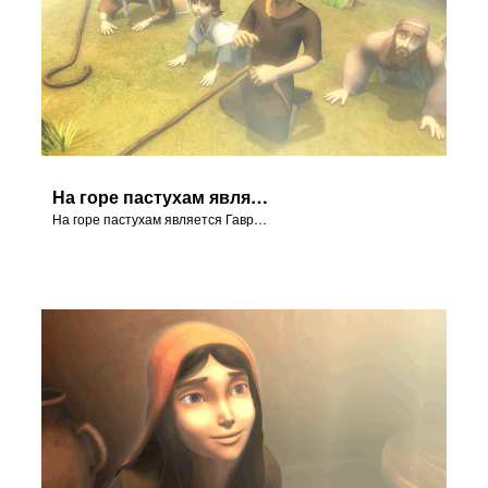
На горе пастухам является Гавриил и сообщает им Благую Весть!
На горе пастухам является Гавриил и сообщает им Благую Весть!