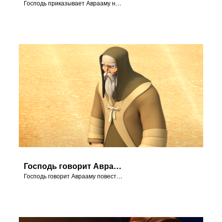
Господь приказывает Аврааму не трогать Исаака.
Господь говорит Аврааму повести своего сына на гору Мориа.
Господь говорит Аврааму повести своего сына на гору Мориа.