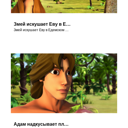
Змей искушает Еву в Едемском Саду.
Змей искушает Еву в Едемском Саду.
Адам надкусывает плод с дерева познания добра и зла.Адам вкушает плод от Дерева познания добра и зла.