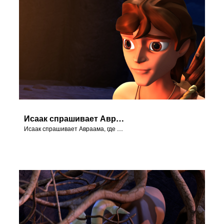
Исаак спрашивает Авраама, где агнец для всесожжения.
Исаак спрашивает Авраама, где агнец для всесожжения.