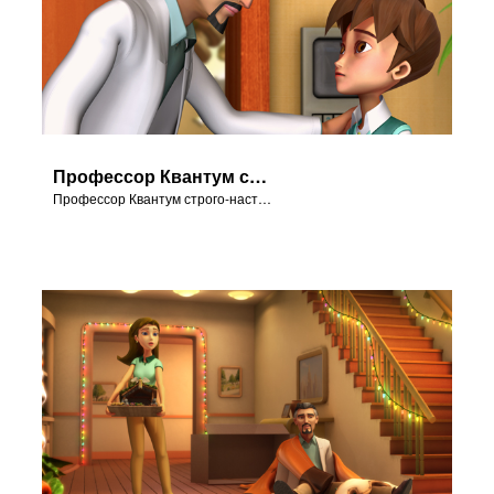
Профессор Квантум строго-настрого запрещает Крису заходить в лабораторию.
Профессор Квантум строго-настрого запрещает Крису заходить в лабораторию.