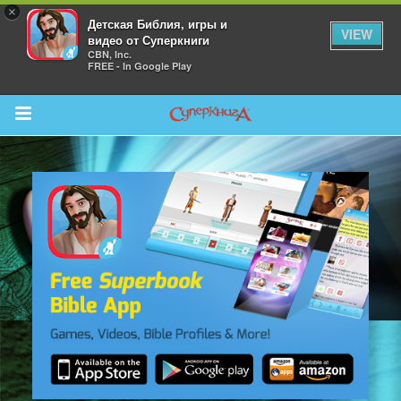
×
Детская Библия, игры и
VIEW
видео от Суперкниги
CBN, Inc.
FREE - In Google Play
Return to Content
 больше
и
я