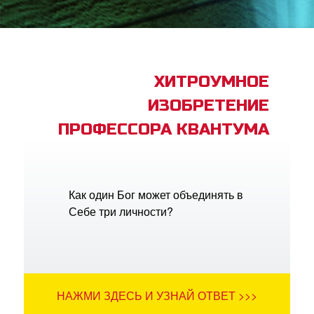
book Bible App
трация
ХИТРОУМНОЕ
ИЗОБРЕТЕНИЕ
ить язык
ПРОФЕССОРА КВАНТУМА
Как один Бог может объединять в
Себе три личности?
НАЖМИ ЗДЕСЬ И УЗНАЙ ОТВЕТ >>>