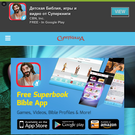
×
Детская Библия, игры и
VIEW
видео от Суперкниги
CBN, Inc.
FREE - In Google Play
Return to Content
 больше
и
я