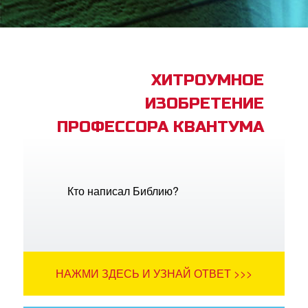
book Bible App
трация
ХИТРОУМНОЕ
ИЗОБРЕТЕНИЕ
ить язык
ПРОФЕССОРА КВАНТУМА
Кто написал Библию?
НАЖМИ ЗДЕСЬ И УЗНАЙ ОТВЕТ >>>