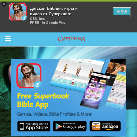
×
Детская Библия, игры и
VIEW
видео от Суперкниги
CBN, Inc.
FREE - In Google Play
Return to Content
 больше
и
я