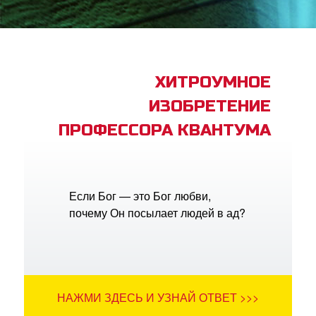
book Bible App
трация
ХИТРОУМНОЕ
ИЗОБРЕТЕНИЕ
ить язык
ПРОФЕССОРА КВАНТУМА
Если Бог — это Бог любви,
почему Он посылает людей в ад?
НАЖМИ ЗДЕСЬ И УЗНАЙ ОТВЕТ >>>