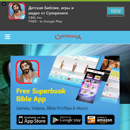
×
Детская Библия, игры и
VIEW
видео от Суперкниги
CBN, Inc.
FREE - In Google Play
Return to Content
 больше
и
я