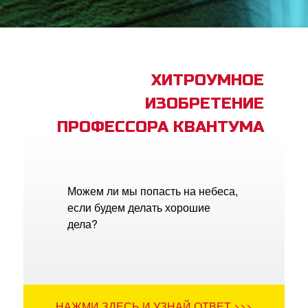
book Bible App
трация
ХИТРОУМНОЕ
ИЗОБРЕТЕНИЕ
ить язык
ПРОФЕССОРА КВАНТУМА
Можем ли мы попасть на небеса,
если будем делать хорошие
дела?
НАЖМИ ЗДЕСЬ И УЗНАЙ ОТВЕТ >>>