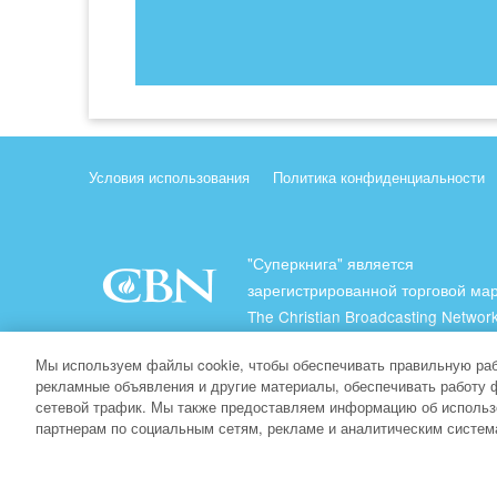
Условия использования
Политика конфиденциальности
"Суперкнига" является
зарегистрированной торговой ма
The Christian Broadcasting Network
(Христианская Вещательная Сеть
Мы используем файлы cookie, чтобы обеспечивать правильную раб
Все права защищены.
рекламные объявления и другие материалы, обеспечивать работу 
сетевой трафик. Мы также предоставляем информацию об использ
About CBN
партнерам по социальным сетям, рекламе и аналитическим систем
© Copyright 2026 The Christian Broadcasting Network.