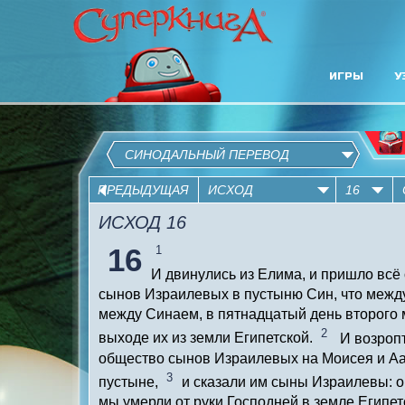
ИГРЫ
У