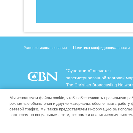
Условия использования
Политика конфиденциальности
"Суперкнига" является
зарегистрированной торговой ма
The Christian Broadcasting Network
(Христианская Вещательная Сеть
Мы используем файлы cookie, чтобы обеспечивать правильную раб
Все права защищены.
рекламные объявления и другие материалы, обеспечивать работу 
сетевой трафик. Мы также предоставляем информацию об использ
About CBN
партнерам по социальным сетям, рекламе и аналитическим систем
© Copyright 2026 The Christian Broadcasting Network.