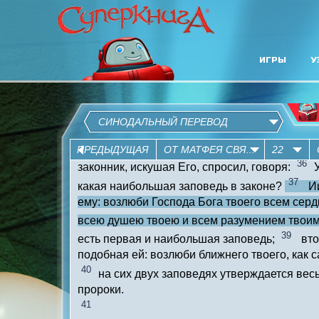
ИГРЫ
У