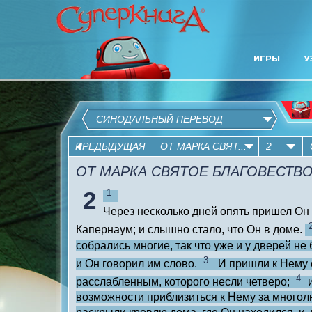
ИГРЫ
У