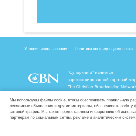
Условия использования
Политика конфиденциальности
"Суперкнига" является
зарегистрированной торговой ма
The Christian Broadcasting Network
(Христианская Вещательная Сеть
Мы используем файлы cookie, чтобы обеспечивать правильную раб
Все права защищены.
рекламные объявления и другие материалы, обеспечивать работу 
сетевой трафик. Мы также предоставляем информацию об использ
About CBN
партнерам по социальным сетям, рекламе и аналитическим систем
© Copyright 2026 The Christian Broadcasting Network.