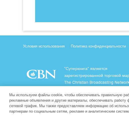
Условия использования
Политика конфиденциальности
"Суперкнига" является
зарегистрированной торговой ма
The Christian Broadcasting Network
(Христианская Вещательная Сеть
Мы используем файлы cookie, чтобы обеспечивать правильную раб
Все права защищены.
рекламные объявления и другие материалы, обеспечивать работу 
сетевой трафик. Мы также предоставляем информацию об использ
About CBN
партнерам по социальным сетям, рекламе и аналитическим систем
© Copyright 2026 The Christian Broadcasting Network.