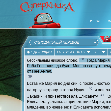
ИГРЫ
У