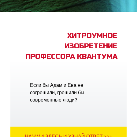
book Bible App
трация
ХИТРОУМНОЕ
ИЗОБРЕТЕНИЕ
ить язык
ПРОФЕССОРА КВАНТУМА
Если бы Адам и Ева не
согрешили, грешили бы
современные люди?
НАЖМИ ЗДЕСЬ И УЗНАЙ ОТВЕТ >>>