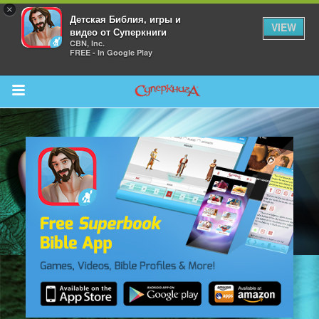
×
Детская Библия, игры и
VIEW
видео от Суперкниги
CBN, Inc.
FREE - In Google Play
Return to Content
 больше
и
я