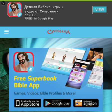
×
Детская Библия, игры и
VIEW
видео от Суперкниги
CBN, Inc.
FREE - In Google Play
Return to Content
 больше
и
я