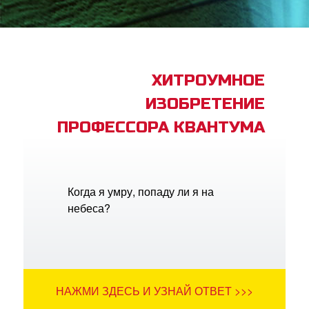
book Bible App
трация
ХИТРОУМНОЕ
ИЗОБРЕТЕНИЕ
ить язык
ПРОФЕССОРА КВАНТУМА
Когда я умру, попаду ли я на
небеса?
НАЖМИ ЗДЕСЬ И УЗНАЙ ОТВЕТ >>>