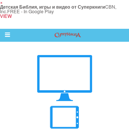
×
Детская Библия, игры и видео от Суперкниги
CBN,
Inc.
FREE - In Google Play
VIEW
Return to Content
 больше
и
я