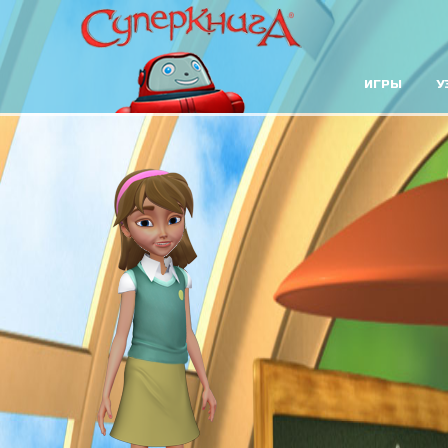
ИГРЫ
У