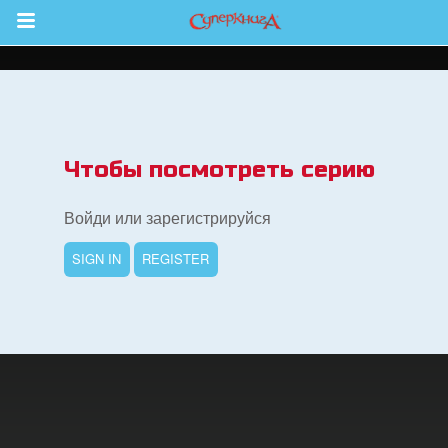
Return to Content
 больше
Чтобы посмотреть серию
и
Войди или зарегистрируйся
я
SIGN IN
REGISTER
book Bible App
трация