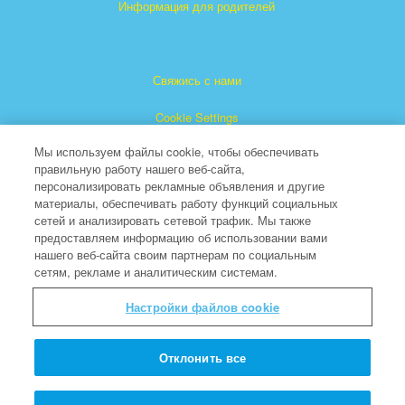
Информация для родителей
Свяжись с нами
Cookie Settings
Мы используем файлы cookie, чтобы обеспечивать
правильную работу нашего веб-сайта,
персонализировать рекламные объявления и другие
материалы, обеспечивать работу функций социальных
сетей и анализировать сетевой трафик. Мы также
предоставляем информацию об использовании вами
"Суперкнига" является зарегистрированной торговой
нашего веб-сайта своим партнерам по социальным
сетям, рекламе и аналитическим системам.
маркой The Christian Broadcasting Network, Inc.
(Христианская Вещательная Сеть).
Настройки файлов cookie
Все права защищены.
About CBN
Отклонить все
© Copyright 2026 The Christian Broadcasting Network.