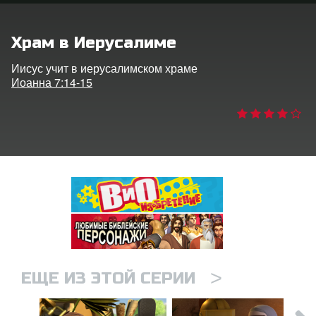
ить язык
Храм в Иерусалиме
Иисус учит в иерусалимском храме
Иоанна 7:14-15
>
ЕЩЕ ИЗ ЭТОЙ СЕРИИ