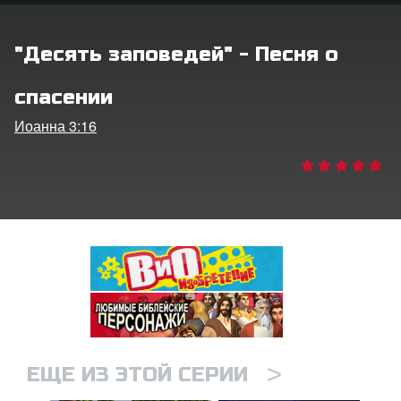
ить язык
"Десять заповедей" - Песня о
спасении
Иоанна 3:16
>
ЕЩЕ ИЗ ЭТОЙ СЕРИИ